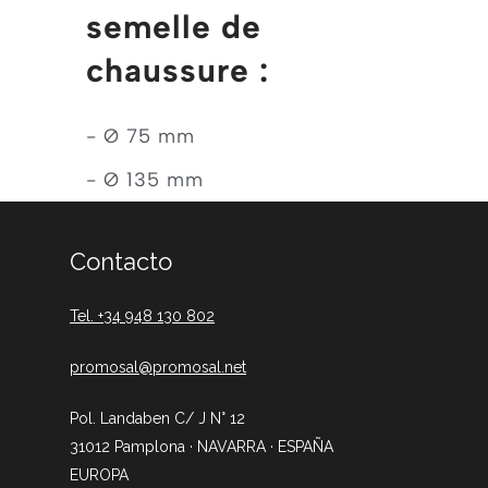
semelle de
chaussure :
- Ø 75 mm
- Ø 135 mm
Contacto
Tel. +34 948 130 802
promosal@promosal.net
Pol. Landaben C/ J N° 12
31012 Pamplona · NAVARRA · ESPAÑA
EUROPA