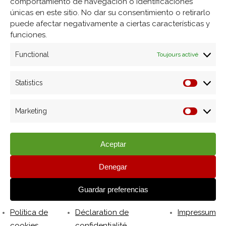
comportamiento de navegación o identificaciones
únicas en este sitio. No dar su consentimiento o retirarlo
puede afectar negativamente a ciertas características y
funciones.
Functional
Toujours activé
Financiado por la Unión
Europea - NextGenerationEU
Statistics
Marketing
Servicios
Aceptar
Molde rotomoldeo
Denegar
Mecanizado
Guardar preferencias
Diseño Industrial
Grabado láser
Política de
Déclaration de
Impressum
Automatización de procesos
cookies
confidentialité