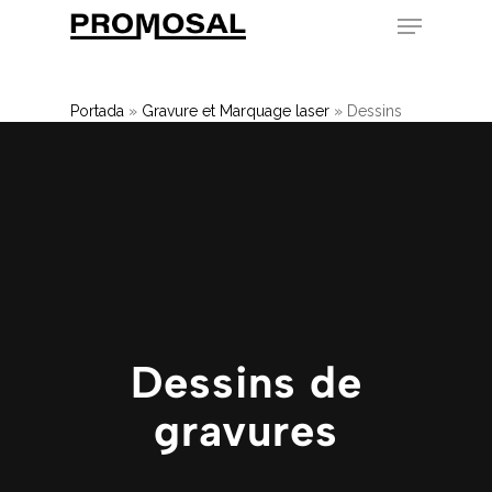
Skip
to
main
content
Portada
»
Gravure et Marquage laser
»
Dessins
de gravures
Dessins de
gravures