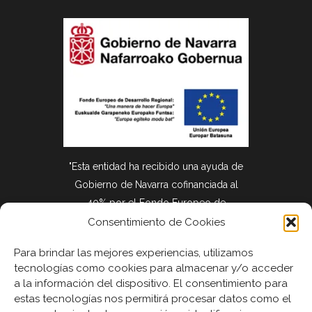
"Esta entidad ha recibido una ayuda de
Gobierno de Navarra cofinanciada al
40% por el Fondo Europeo de
Desarrollo Regional a través del
Consentimiento de Cookies
Programa Operativo FEDER
2021-2027
Para brindar las mejores experiencias, utilizamos
de Navarra".
tecnologías como cookies para almacenar y/o acceder
a la información del dispositivo. El consentimiento para
estas tecnologías nos permitirá procesar datos como el