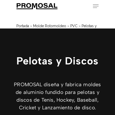
Skip
to
main
content
Portada
»
Molde Rotomoldeo
»
PVC
»
Pelotas y
balones
»
Deportivos
Pelotas y Discos
PROMOSAL diseña y fabrica moldes
de aluminio fundido para pelotas y
discos de Tenis, Hockey, Baseball,
Cricket y Lanzamiento de disco.