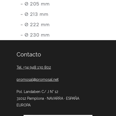
- Ø 205 mm
- Ø 213 mm
- Ø 222 mm
- Ø 230 mm
Contacto
Tel. +34 948 130 802
promosal@promosal.net
Pol. Landaben C/ J N° 12
31012 Pamplona · NAVARRA · ESPAÑA
EUROPA